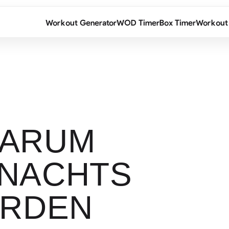
Workout Generator
WOD Timer
Box Timer
Workout
WARUM
 NACHTS
ERDEN