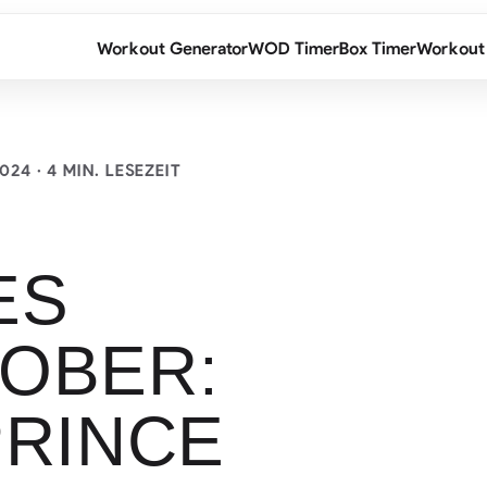
Workout Generator
WOD Timer
Box Timer
Workout
2024
· 4 MIN. LESEZEIT
ES
OBER:
PRINCE