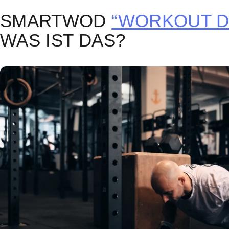
SMARTWOD
“WORKOUT D
WAS IST DAS?