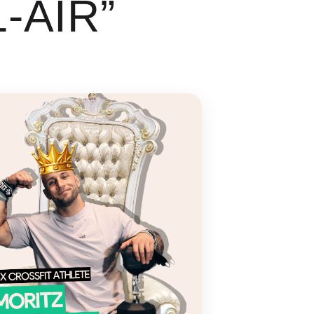
-AIR”