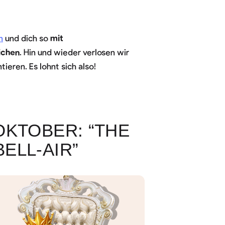
n
und dich so
mit
ichen
. Hin und wieder verlosen wir
eren. Es lohnt sich also!
OKTOBER: “THE
ELL-AIR”