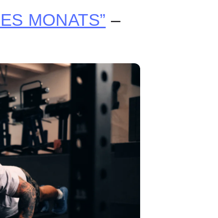
ES MONATS”
–